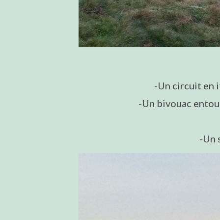
-Un circuit en 
-Un bivouac entour
-Un s