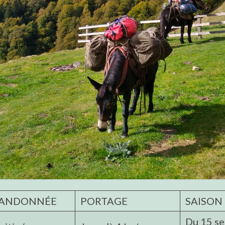
ANDONNÉE
PORTAGE
SAISON
Du 15 s