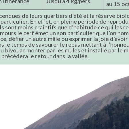
n itinérance
Jusqu’à 4 kg/pers.
au 15 oc
cendues de leurs quartiers d’été et la réserve biol
particulier. En effet, en pleine période de reproduc
 sont moins craintifs que d’habitude ce qui les ren
mours le cerf émet un son particulier que l’on nom
nce, défier un autre mâle ou exprimer la joie d’avo
le temps de savourer le repas mettant à l’honneur
s du bivouac monter par les mules et installé par l
 précédera le retour dans la vallée.