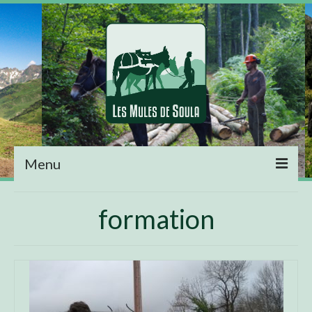
Menu
Accueil
formation
Séjours
Agenda
Traversée des Pyrénées avec portage de vos
affaires