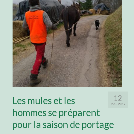
Trekking autour du mont Valier (2 à 5 jours)
Le tour du Mauberme (6jours)
Brame du cerf (2 demi-journées)
Chantiers
Contact
12
Les mules et les
MAR 2019
hommes se préparent
pour la saison de portage