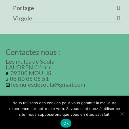
Portage
Virgule
Contactez nous :
Les mules de Soula
LAUDREN Cédric
09200 MOULIS
06 80 05 05 51
lesmulesdesoula@gmail.com
Nous utilisons des cookies pour vous garantir la meilleure
Documentation
Politique de Confidentialité
expérience sur notre site web. Si vous continuez à utiliser ce
Mentions légales
site, nous supposerons que vous en êtes satisfait.
© 2026 Les mules de Soula - WordPress Theme by
Kadence WP
Ok