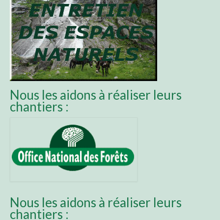
Trekking autour du mont Valier (2 à 5 jours)
Le tour du Mauberme (6jours)
Brame du cerf (2 demi-journées)
Chantiers
Nous les aidons à réaliser leurs
Contact
chantiers :
Nous les aidons à réaliser leurs
chantiers :